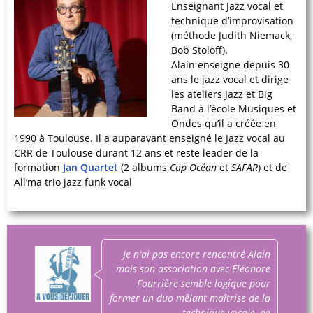
Enseignant Jazz vocal et
technique d’improvisation
(méthode Judith Niemack,
Bob Stoloff).
Alain enseigne depuis 30
ans le jazz vocal et dirige
les ateliers Jazz et Big
Band à l’école Musiques et
Ondes qu’il a créée en
1990 à Toulouse. Il a auparavant enseigné le Jazz vocal au
CRR de Toulouse durant 12 ans et reste leader de la
formation
Jan Quartet
(2 albums
Cap Océan
et
SAFAR
) et de
All’ma trio jazz funk vocal
Je n'ai pas encore rencontré Alain
mais son association avec Eléonore
Fourrière semble logique pour
former un duo mêlant maîtrise de la
technique vocale, de