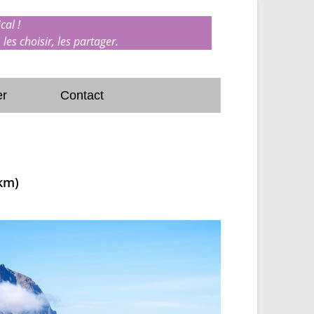
cal !
 les choisir, les partager.
er
Contact
2km)