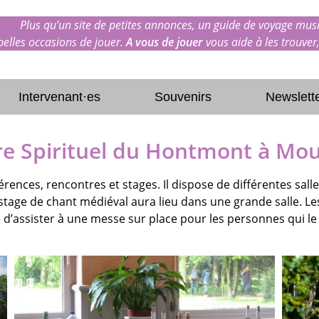
Plus qu’un site de petites annonces, un guide de voyage musi
 belles occasions de jouer.
A vous de jouer
vous aide à les trouver,
Intervenant·es
Souvenirs
Newslett
re Spirituel du Hontmont à Mo
férences, rencontres et stages. Il dispose de différentes salle
e stage de chant médiéval aura lieu dans une grande salle. Le
 d’assister à une messe sur place pour les personnes qui le