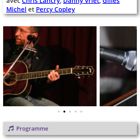
avec
Chris Lancry
,
Danny Vriet
,
Gilles
Michel
et
Percy Copley
Programme