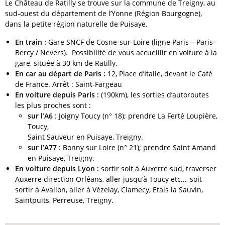
Le Château de Ratilly se trouve sur la commune de Treigny, au
sud-ouest du département de l’Yonne (Région Bourgogne),
dans la petite région naturelle de Puisaye.
En train :
Gare SNCF de Cosne-sur-Loire (ligne Paris – Paris-
Bercy / Nevers). Possibilité de vous accueillir en voiture à la
gare, située à 30 km de Ratilly.
En car au départ de Paris :
12, Place d’Italie, devant le Café
de France. Arrêt : Saint-Fargeau
En voiture depuis Paris :
(190km), les sorties d’autoroutes
les plus proches sont :
sur l’A6
: Joigny Toucy (n° 18); prendre La Ferté Loupière,
Toucy,
Saint Sauveur en Puisaye, Treigny.
sur l’A77
: Bonny sur Loire (n° 21); prendre Saint Amand
en Puisaye, Treigny.
En voiture depuis Lyon :
sortir soit à Auxerre sud, traverser
Auxerre direction Orléans, aller jusqu’à Toucy etc…, soit
sortir à Avallon, aller à Vézelay, Clamecy, Etais la Sauvin,
Saintpuits, Perreuse, Treigny.