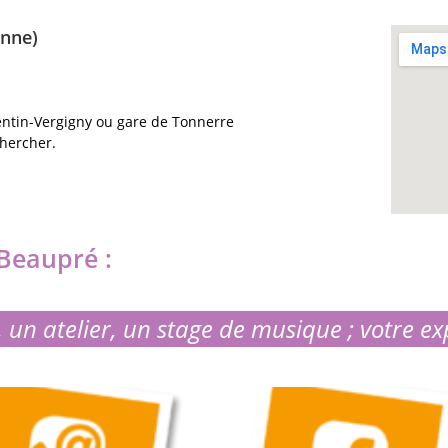
onne)
entin-Vergigny ou gare de Tonnerre
chercher.
Beaupré :
 un atelier, un stage de musique ; votre ex