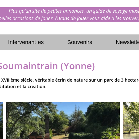
Plus qu’un site de petites annonces, un guide de voyage musi
 belles occasions de jouer.
A vous de jouer
vous aide à les trouver,
Intervenant·es
Souvenirs
Newslett
Soumaintrain (Yonne)
IIème siècle, véritable écrin de nature sur un parc de 3 hectares
tation et la création.