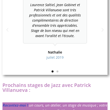
ionnels et
Laurence Saltiel, Jean Gobinet et
Intervenan
 propice
Patrick Villanueva sont très
pédagogue
 aux
professionnels et ont des qualités
aux a
tente.
complémentaires de direction
découve
Laurence
d'ensemble très appréciables.
Mention 
r avec
Stage de bon niveau qui met en
Saltie
roupe de
avant l'oralité et l'écoute.
douceur e
1
Nathalie
juilet 2019
Prochains stages de jazz avec Patrick
Villanueva :
Racontez-moi !
un cours, un atelier, un stage de musique ; votre