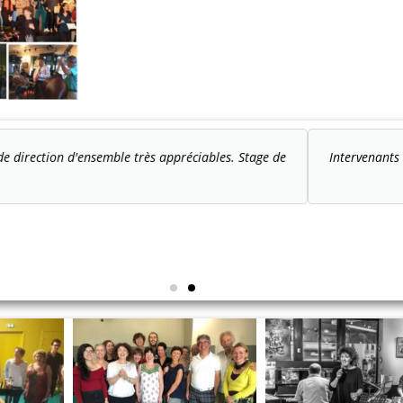
tmosphère propice aux apprentissages, aux découvertes et à la détente.
a su mener avec douceur et rigueur un groupe de 16 chanteuses !
Samatha
juillet 2019