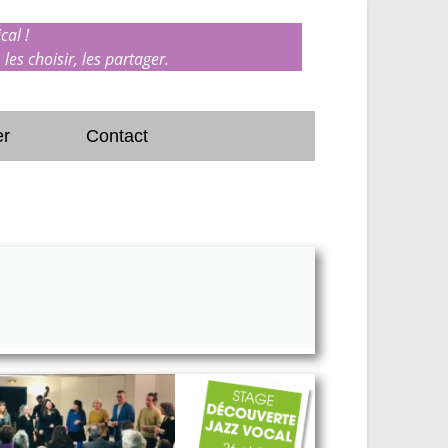
cal !
 les choisir, les partager.
er
Contact