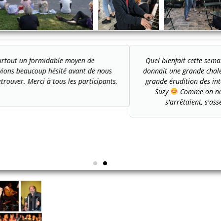
e de Chevreuse ! Ambiance toujours aussi sympa. On sentait que les gen
maines. Quel plaisir de retrouver de vrais gens et de se reconnecter en
sité à nous la faire partager. Un grand MERCI à Laurence et à Jean, ain
 dans les cafés comme les autres années, on les a fait dans le parc d'O
, entre amis ou avec les enfants. Tout était apaisé. De quoi recharger le
Christine
juillet 2020