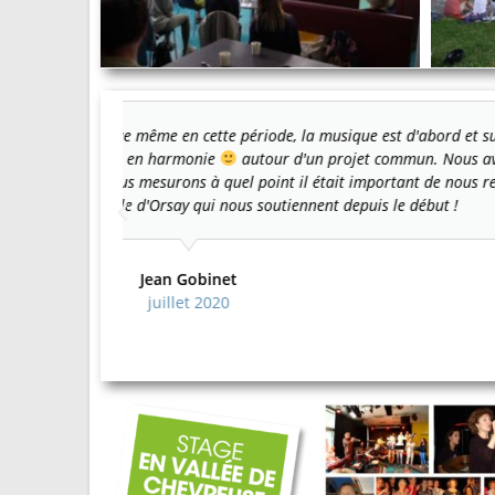
oyen de
Quel bienfait cette semaine de musique en Vallé
vant de nous
donnait une grande chaleur dans les relations hu
 participants,
grande érudition des intervenants et leur généro
Suzy
Comme on ne pouvait pas faire les jams
s'arrêtaient, s'asseyaient dans la pelouse