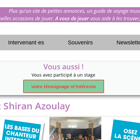
Plus qu’un site de petites annonces, un guide de voyage musi
 belles occasions de jouer.
A vous de jouer
vous aide à les trouver,
Intervenant·es
Souvenirs
Newslett
Vous aussi !
Vous avez participé à un stage
votre témoignage m'intéresse
c Shiran Azoulay