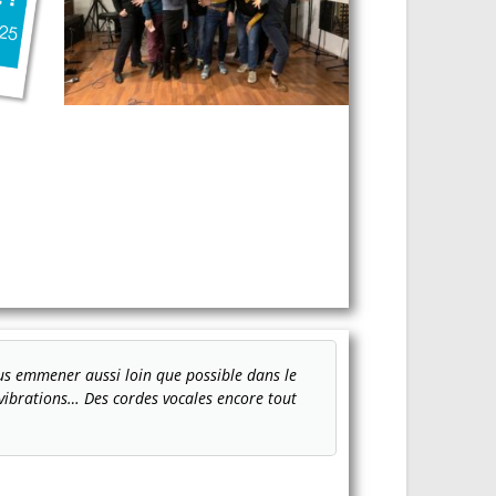
ous emmener aussi loin que possible dans le
Quelle merveilleuse
s vibrations… Des cordes vocales encore tout
technique nous me