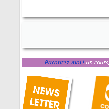
Racontez-moi !
un cours,