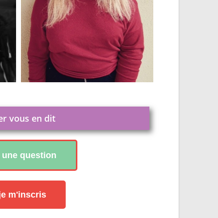
er vous en dit
i une question
je m'inscris