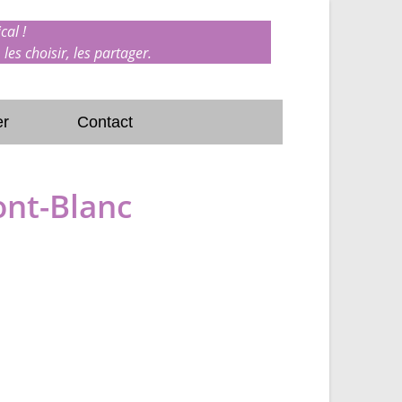
cal !
 les choisir, les partager.
er
Contact
ont-Blanc