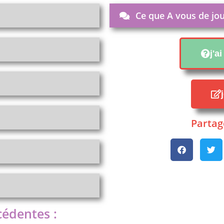
Ce que A vous de jou
j'a
Partage
cédentes :