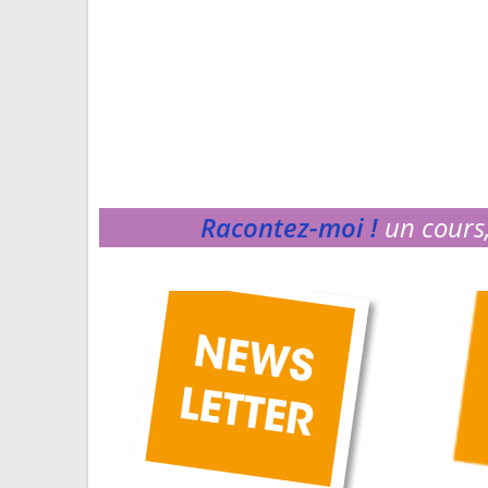
Racontez-moi !
un cours,