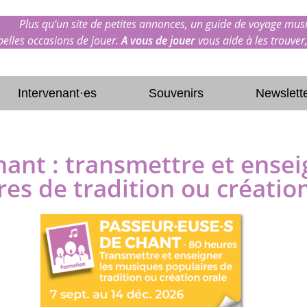
Plus qu’un site de petites annonces, un guide de voyage musi
 belles occasions de jouer.
A vous de jouer
vous aide à les trouver,
Intervenant·es
Souvenirs
Newslett
hant : transmettre et ense
res de tradition ou créatio