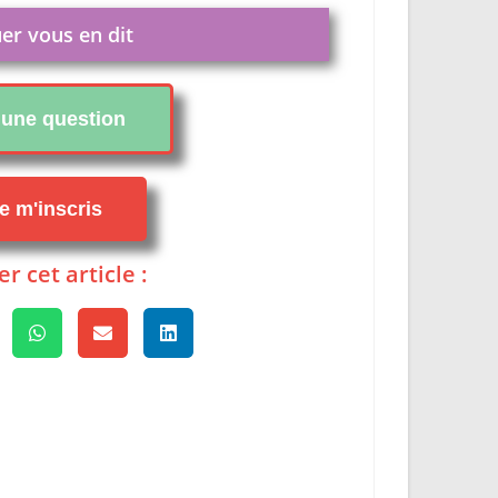
er vous en dit
i une question
je m'inscris
r cet article :