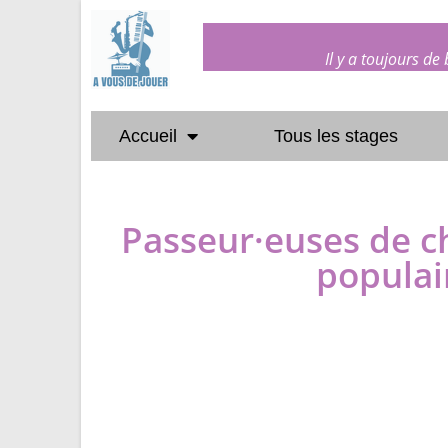
Il y a toujours de
Accueil
Tous les stages
Passeur·euses de c
populai