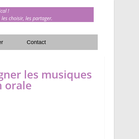
cal !
 les choisir, les partager.
er
Contact
igner les musiques
n orale