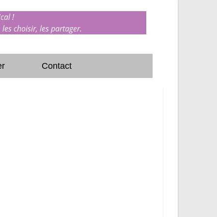
cal !
 les choisir, les partager.
er
Contact