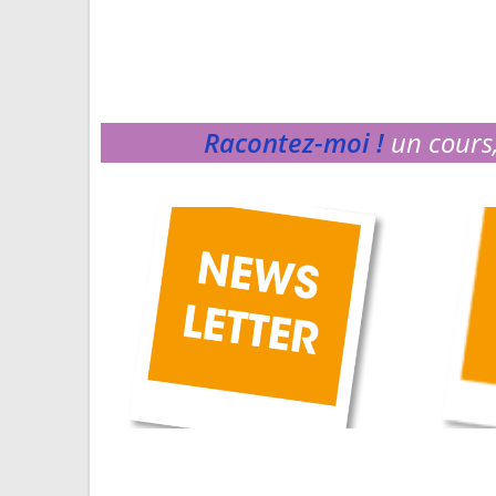
Racontez-moi !
un cours,