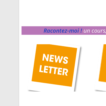
Racontez-moi !
un cours,