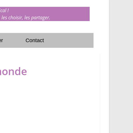
cal !
 les choisir, les partager.
er
Contact
 monde