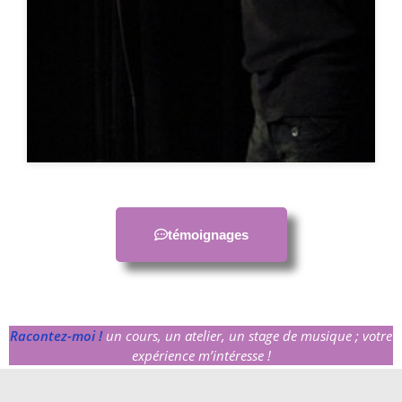
témoignages
Racontez-moi !
un cours, un atelier, un stage de musique ; votre
expérience m’intéresse !