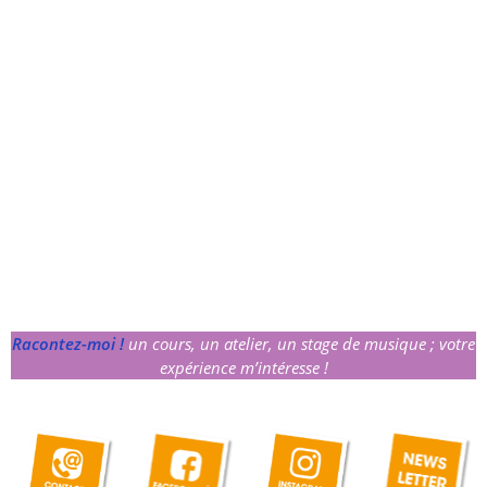
Racontez-moi !
un cours, un atelier, un stage de musique ; votre
expérience m’intéresse !