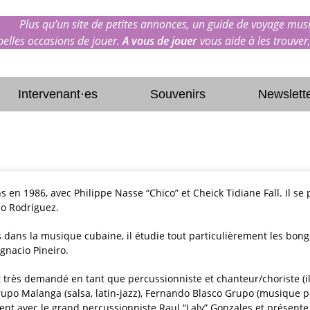
Plus qu’un site de petites annonces, un guide de voyage musi
 belles occasions de jouer.
A vous de jouer
vous aide à les trouver,
Intervenant·es
Souvenirs
Newslett
en 1986, avec Philippe Nasse “Chico” et Cheick Tidiane Fall. Il se 
do Rodriguez.
s dans la musique cubaine, il étudie tout particulièrement les bon
gnacio Pineiro.
st très demandé en tant que percussionniste et chanteur/choriste 
po Malanga (salsa, latin-jazz), Fernando Blasco Grupo (musique pop
t avec le grand percussionniste Raul “Laly” Gonzales et présente 