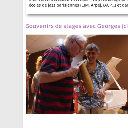
écoles de jazz parisiennes (CIM, Arpej, IACP…) et da
Souvenirs de stages avec Georges (cl