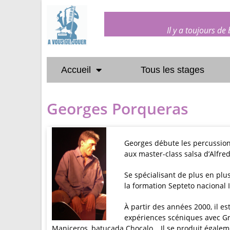
Il y a toujours de
Accueil
Tous les stages
Georges Porqueras
Georges débute les percussions 
aux master-class salsa d’Alfre
Se spécialisant de plus en plu
la formation Septeto nacional I
À partir des années 2000, il e
expériences scéniques avec Gru
Maniceros, batucada Chocalo… Il se produit égalemen