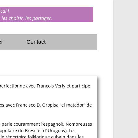
cal !
 les choisir, les partager.
er
Contact
perfectionne avec François Verly et participe
gos avec Francisco D. Oropisa “el matador” de
(il parle couramment l’espagnol). Nombreuses
ulaire du Brésil et d’ Uruguay), Los
le répertoire folklorique cubain dans les