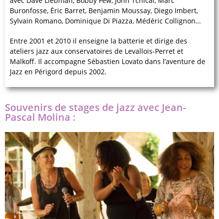
avec Dave Liebman, Bobby Few, John Tchicai, Marc
Buronfosse, Éric Barret, Benjamin Moussay, Diego Imbert,
Sylvain Romano, Dominique Di Piazza, Médéric Collignon…
Entre 2001 et 2010 il enseigne la batterie et dirige des
ateliers jazz aux conservatoires de Levallois-Perret et
Malkoff. Il accompagne Sébastien Lovato dans l’aventure de
Jazz en Périgord depuis 2002.
Souvenirs de stages de jazz avec Jean-
Pascal Molina :