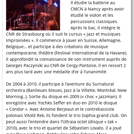
Il étudie la batterie au
CMCN à Nancy après avoir
étudié le violon et les
percussions classiques.
Après le bac, il intègre le
CNR de Strasbourg où il suit le cursus « jazz et musiques
improvisées ». Il commence à jouer en Suisse, Allemagne,
Belgique… et participe à des créations de musique
contemporaine, théâtre (Festival international de la Havane).
Il approfondit la connaissance de son instrument auprès de
Georges Paczynski au CNR de Cergy-Pontoise, il en ressort 2
ans plus tard avec une médaille d’or à l’unanimité.
De 2004 à 2010, il participe à l’aventure du Surnatural
orchestra (Banlieues bleues, Jazz à la Villette, Montréal, New
Morning..). Sortie du disque en 2009 (« choc » jazzman). Il
enregistre avec Yochko Seffer en duo en 2010 le disque
« Condor ». Avec Antoine Berjeaut et le contrebassiste
polonais Vitold Rek, ils fondent le trio Sophia grand club. On
peut aussi l’entendre dans l’Ultraia octet (disque « tak »
2010), avec le trio et quartet de Sébastien Lovato. il a joué