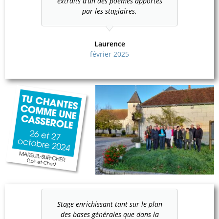
extraits d’un des poèmes apportés
par les stagiaires.
Laurence
février 2025
io par
Stage enrichissant tant sur le plan
Une ex
mmène, à
des bases générales que dans la
casser