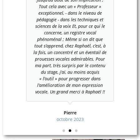
Tout cela avec un « Professeur »
termine 
exceptionnel, - dans le niveau de
belle
pédagogie - dans les techniques et
vocaux i
sciences de la voix Et, pour ce qui le
peu éto
concerne, un registre vocal
nous-m
phénoménal ; Même si on dit que
fiers d'
tout s’apprend, chez Raphaël, c’est, à
de La Ma
la fois, un concentré et un éventail de
La Mare
prouesses vocales admirables. Pour
la munic
ma part, très surpris par le contenu
toute re
du stage, j’ai, au moins acquis
« l’outil » pour progresser dans
l’amélioration de mon expression
vocale. Un grand merci à Raphaël !!
Pierre
octobre 2023