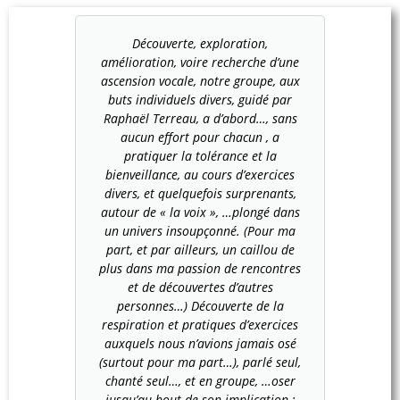
e des
Découverte, exploration,
A Mareu
 venir
amélioration, voire recherche d’une
 moment,
ascension vocale, notre groupe, aux
C'es
tions qui
buts individuels divers, guidé par
Mareuil
artage!
Raphaël Terreau, a d’abord…, sans
année 
 humble
aucun effort pour chacun , a
Mare
use
pratiquer la tolérance et la
casse
 stage,
bienveillance, au cours d’exercices
Ter
ncontres
divers, et quelquefois surprenants,
personn
tendus,
autour de « la voix », …plongé dans
divers
é par nos
un univers insoupçonné. (Pour ma
Paris, o
es et,
part, et par ailleurs, un caillou de
pour 
ir fait
plus dans ma passion de rencontres
ficha
eroles"!
et de découvertes d’autres
réci
personnes…) Découverte de la
bienvei
respiration et pratiques d’exercices
que le
auxquels nous n’avions jamais osé
voix 
(surtout pour ma part…), parlé seul,
mieux la
chanté seul…, et en groupe, …oser
en fai
jusqu’au bout de son implication ;
paro