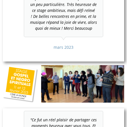
un peu particulière. Très heureuse de
ce stage ambitieux, mais défi relevé
! De belles rencontres en prime, et la
musique répand la joie de vivre, alors
quoi de mieux ! Merci beaucoup
mars 2023
ngui-
"Ce fut un réel plaisir de partager ces
Ayant p
ffe de
moments heureux avec vous tous. Et
d’Afriq