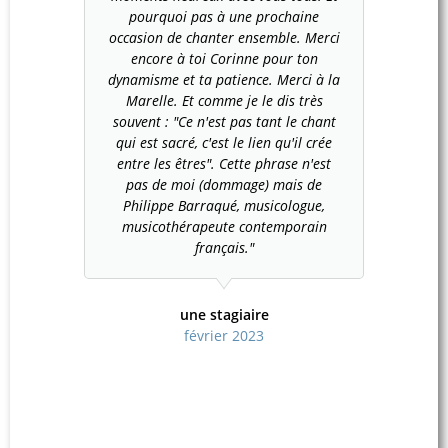
rtoire,
pourquoi pas à une prochaine
m’att
ateurs
occasion de chanter ensemble. Merci
100% 
n : Paris
encore à toi Corinne pour ton
découv
ges,
dynamisme et ta patience. Merci à la
travaill
 ce
Marelle. Et comme je le dis très
stages.
tendre le
souvent : "Ce n'est pas tant le chant
lire ‘
n concert
qui est sacré, c'est le lien qu'il crée
n’est p
te. Un
entre les êtres". Cette phrase n'est
techn
it venu
pas de moi (dommage) mais de
harm
 tous
Philippe Barraqué, musicologue,
rythmiq
image de
musicothérapeute contemporain
chanteu
tion La
français."
prati
ier
o
lité de
il et sa
une stagiaire
février 2023