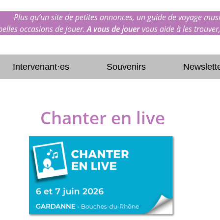
Plus qu’un site de petites annonces, un guide de voyage musi
 belles occasions de jouer.
A vous de jouer
vous aide à les trouver,
Intervenant·es
Souvenirs
Newslett
Chanter en live