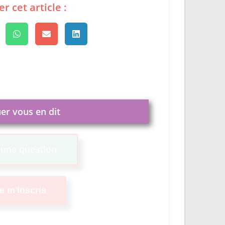
er vous en dit
i une question
je m'inscris
r cet article :