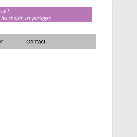
cal !
 les choisir, les partager.
er
Contact