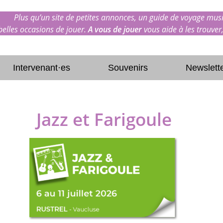
Plus qu’un site de petites annonces, un guide de voyage musi
 belles occasions de jouer.
A vous de jouer
vous aide à les trouver,
Intervenant·es
Souvenirs
Newslett
Jazz et Farigoule