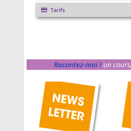
Tarifs
Racontez-moi !
un cours,