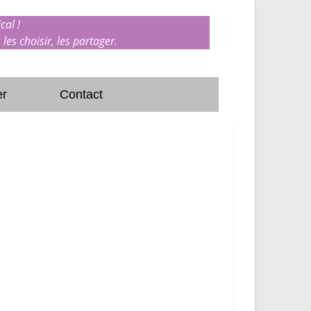
cal !
 les choisir, les partager.
er
Contact