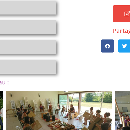
Partag
au :