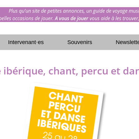
Plus qu’un site de petites annonces, un guide de voyage musi
 belles occasions de jouer.
A vous de jouer
vous aide à les trouver,
Intervenant·es
Souvenirs
Newslett
 ibérique, chant, percu et da