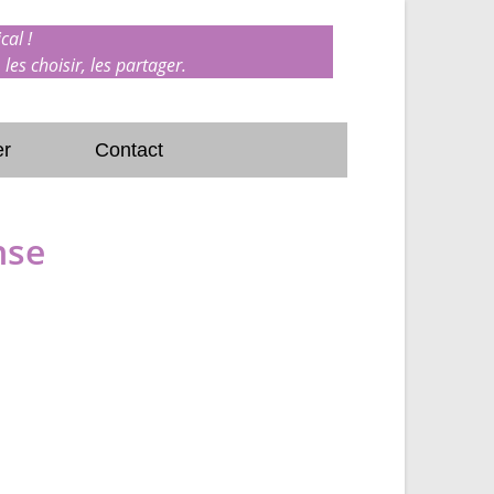
cal !
 les choisir, les partager.
er
Contact
nse