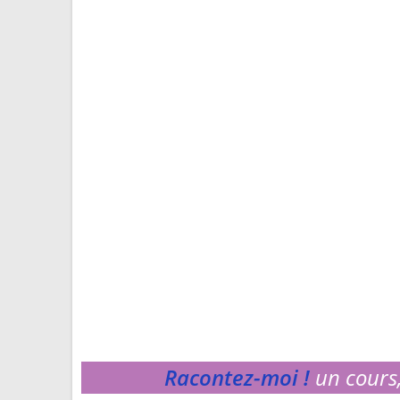
Racontez-moi !
un cours,