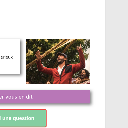
sérieux
er vous en dit
ai une question