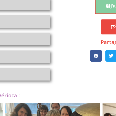
j'
Partag
érioca :