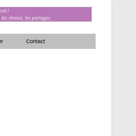
cal !
 les choisir, les partager.
er
Contact