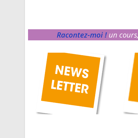
Racontez-moi !
un cours,