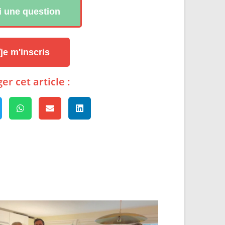
ai une question
je m'inscris
er cet article :