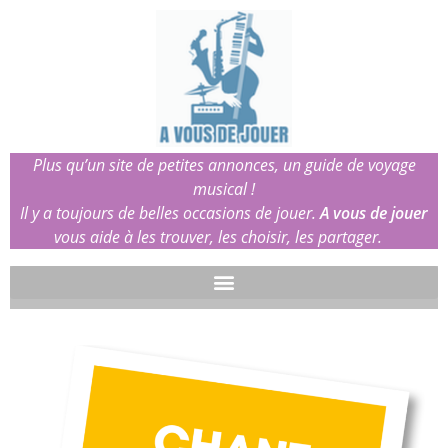
Plus qu’un site de petites annonces, un guide de voyage
musical !
Il y a toujours de belles occasions de jouer.
A vous de jouer
vous aide à les trouver, les choisir, les partager.