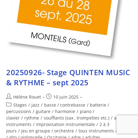
20250926- Stage QUINTEN MUSIC
& RYTHME – sept 2025
Hélène Rouet
10 juin 2025
Stages
/
jazz
/
basse / contrebasse
/
batterie /
percussions
/
guitare
/
harmonie
/
piano /
clavier
/
rythme
/
soufflants (sax , trompettes etc.)
/
autres
instruments
/
improvisation instrumentale
/
2 à 3
jours
/
jeu en groupe / orchestre
/
tous instruments
/
violon
/ alto / violoncelle
/
Occitanie
/
ados / adultes