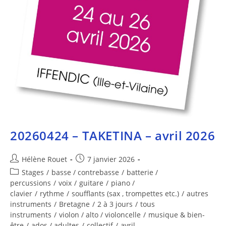
20260424 – TAKETINA – avril 2026
Hélène Rouet
7 janvier 2026
Stages
/
basse / contrebasse
/
batterie /
percussions
/
voix
/
guitare
/
piano /
clavier
/
rythme
/
soufflants (sax , trompettes etc.)
/
autres
instruments
/
Bretagne
/
2 à 3 jours
/
tous
instruments
/
violon / alto / violoncelle
/
musique & bien-
être
/
ados / adultes
/
collectif
/
avril