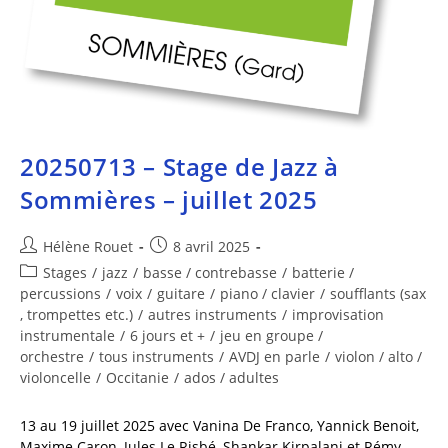
20250713 – Stage de Jazz à
Sommières – juillet 2025
Hélène Rouet
8 avril 2025
Stages
/
jazz
/
basse / contrebasse
/
batterie /
percussions
/
voix
/
guitare
/
piano / clavier
/
soufflants (sax
, trompettes etc.)
/
autres instruments
/
improvisation
instrumentale
/
6 jours et +
/
jeu en groupe /
orchestre
/
tous instruments
/
AVDJ en parle
/
violon / alto /
violoncelle
/
Occitanie
/
ados / adultes
13 au 19 juillet 2025 avec Vanina De Franco, Yannick Benoit,
Maxime Caron, Jules Le Risbé, Shankar Kirpalani et Rémy