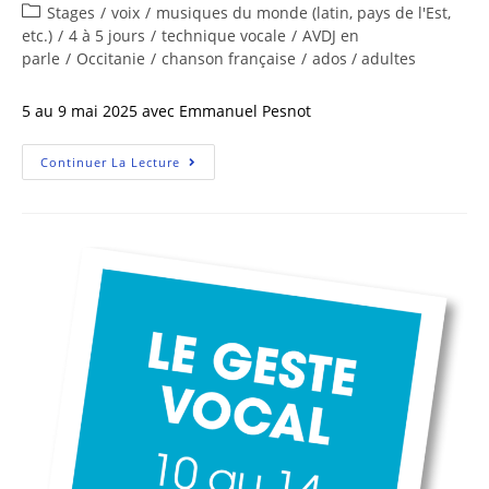
Stages
/
voix
/
musiques du monde (latin, pays de l'Est,
etc.)
/
4 à 5 jours
/
technique vocale
/
AVDJ en
parle
/
Occitanie
/
chanson française
/
ados / adultes
5 au 9 mai 2025 avec Emmanuel Pesnot
Continuer La Lecture