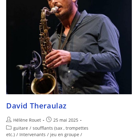
David Theraulaz
Hélène Rouet
25 mai 2025
guitare
/
soufflants (sax , trompettes
etc.)
/
Intervenants
/
jeu en groupe /