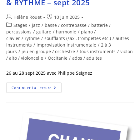
& RYTHME – sept 2025
Hélène Rouet
10 juin 2025
Stages
/
jazz
/
basse / contrebasse
/
batterie /
percussions
/
guitare
/
harmonie
/
piano /
clavier
/
rythme
/
soufflants (sax , trompettes etc.)
/
autres
instruments
/
improvisation instrumentale
/
2 à 3
jours
/
jeu en groupe / orchestre
/
tous instruments
/
violon
/ alto / violoncelle
/
Occitanie
/
ados / adultes
26 au 28 sept 2025 avec Philippe Seignez
Continuer La Lecture