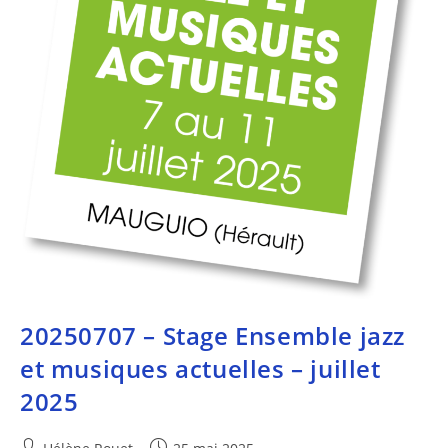
20250707 – Stage Ensemble jazz
et musiques actuelles – juillet
2025