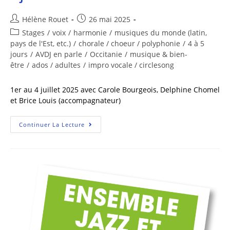
Hélène Rouet
26 mai 2025
Stages
/
voix
/
harmonie
/
musiques du monde (latin,
pays de l'Est, etc.)
/
chorale / choeur / polyphonie
/
4 à 5
jours
/
AVDJ en parle
/
Occitanie
/
musique & bien-
être
/
ados / adultes
/
impro vocale / circlesong
1er au 4 juillet 2025 avec Carole Bourgeois, Delphine Chomel
et Brice Louis (accompagnateur)
Continuer La Lecture