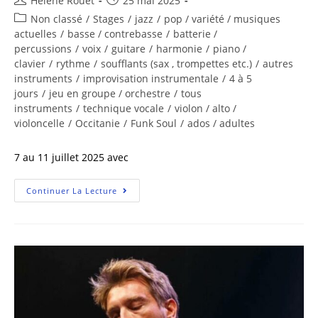
Hélène Rouet
25 mai 2025
Non classé
/
Stages
/
jazz
/
pop / variété / musiques
actuelles
/
basse / contrebasse
/
batterie /
percussions
/
voix
/
guitare
/
harmonie
/
piano /
clavier
/
rythme
/
soufflants (sax , trompettes etc.)
/
autres
instruments
/
improvisation instrumentale
/
4 à 5
jours
/
jeu en groupe / orchestre
/
tous
instruments
/
technique vocale
/
violon / alto /
violoncelle
/
Occitanie
/
Funk Soul
/
ados / adultes
7 au 11 juillet 2025 avec
Continuer La Lecture