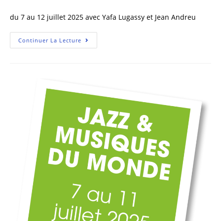
du 7 au 12 juillet 2025 avec Yafa Lugassy et Jean Andreu
Continuer La Lecture