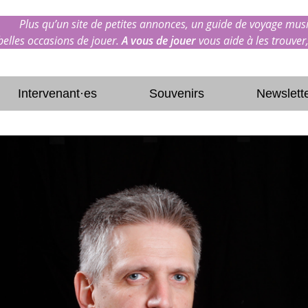
Plus qu’un site de petites annonces, un guide de voyage musi
 belles occasions de jouer.
A vous de jouer
vous aide à les trouver,
Intervenant·es
Souvenirs
Newslett