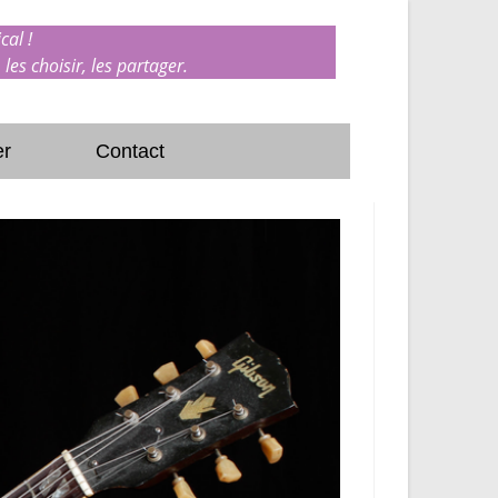
cal !
 les choisir, les partager.
er
Contact