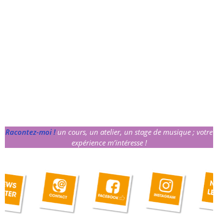
Racontez-moi !
un cours, un atelier, un stage de musique ; votre
expérience m’intéresse !