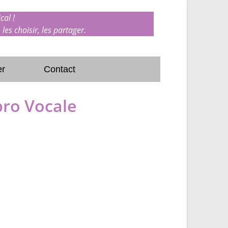
cal !
 les choisir, les partager.
er
Contact
pro Vocale