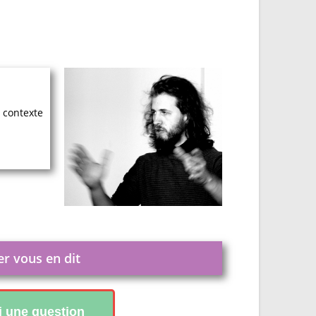
 contexte
er vous en dit
ai une question