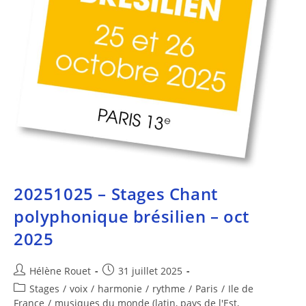
20251025 – Stages Chant
polyphonique brésilien – oct
2025
Hélène Rouet
31 juillet 2025
Stages
/
voix
/
harmonie
/
rythme
/
Paris
/
Ile de
France
/
musiques du monde (latin, pays de l'Est,