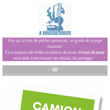
Plus qu’un site de petites annonces, un guide de voyage
musical !
Il y a toujours de belles occasions de jouer.
A vous de jouer
vous aide à les trouver, les choisir, les partager.