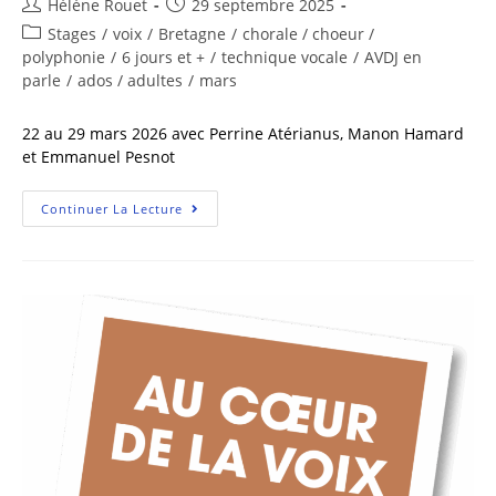
Hélène Rouet
29 septembre 2025
Stages
/
voix
/
Bretagne
/
chorale / choeur /
polyphonie
/
6 jours et +
/
technique vocale
/
AVDJ en
parle
/
ados / adultes
/
mars
22 au 29 mars 2026 avec Perrine Atérianus, Manon Hamard
et Emmanuel Pesnot
Continuer La Lecture