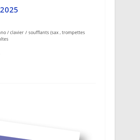
 2025
no / clavier
/
soufflants (sax , trompettes
ltes
e