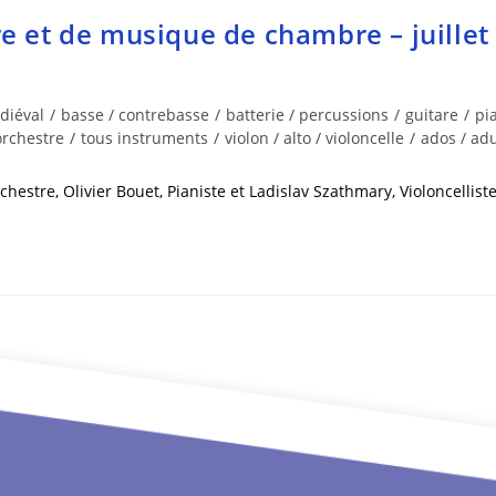
e et de musique de chambre – juillet
diéval
/
basse / contrebasse
/
batterie / percussions
/
guitare
/
pia
orchestre
/
tous instruments
/
violon / alto / violoncelle
/
ados / adu
chestre, Olivier Bouet, Pianiste et Ladislav Szathmary, Violoncellist