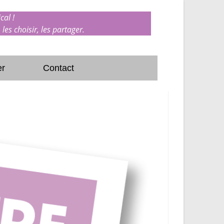
cal !
 les choisir, les partager.
er
Contact