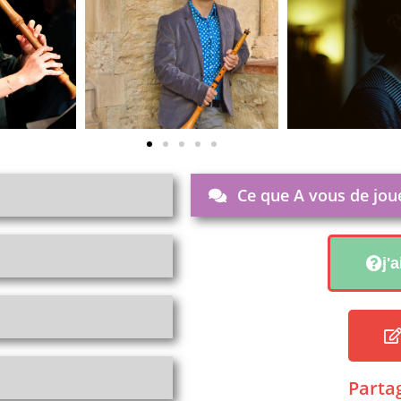
Ce que A vous de jou
j'
Partag