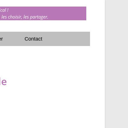
cal !
 les choisir, les partager.
er
Contact
le