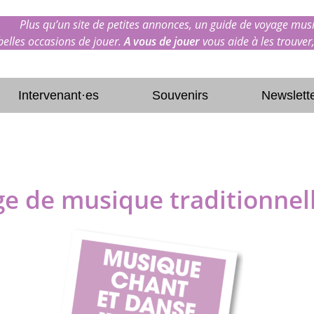
Plus qu’un site de petites annonces, un guide de voyage musi
 belles occasions de jouer.
A vous de jouer
vous aide à les trouver,
Intervenant·es
Souvenirs
Newslett
ge de musique traditionnel