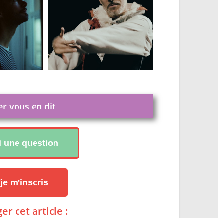
er vous en dit
ai une question
je m'inscris
er cet article :