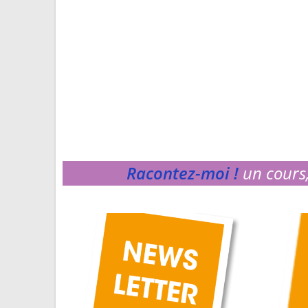
Racontez-moi !
un cours,