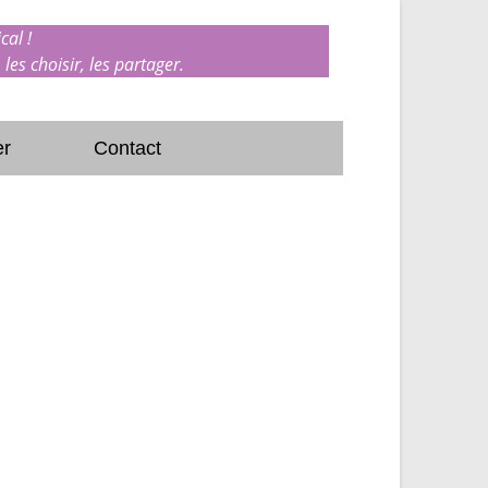
cal !
 les choisir, les partager.
er
Contact