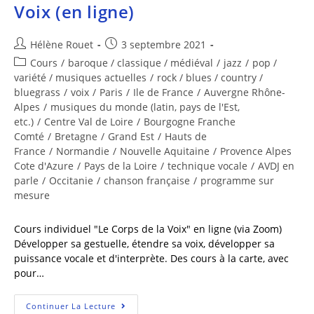
Voix (en ligne)
Hélène Rouet
3 septembre 2021
Cours
/
baroque / classique / médiéval
/
jazz
/
pop /
variété / musiques actuelles
/
rock / blues / country /
bluegrass
/
voix
/
Paris
/
Ile de France
/
Auvergne Rhône-
Alpes
/
musiques du monde (latin, pays de l'Est,
etc.)
/
Centre Val de Loire
/
Bourgogne Franche
Comté
/
Bretagne
/
Grand Est
/
Hauts de
France
/
Normandie
/
Nouvelle Aquitaine
/
Provence Alpes
Cote d'Azure
/
Pays de la Loire
/
technique vocale
/
AVDJ en
parle
/
Occitanie
/
chanson française
/
programme sur
mesure
Cours individuel "Le Corps de la Voix" en ligne (via Zoom)
Développer sa gestuelle, étendre sa voix, développer sa
puissance vocale et d'interprète. Des cours à la carte, avec
pour…
Continuer La Lecture