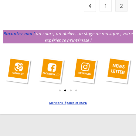
1
2
Racontez-moi !
un cours, un atelier, un stage de musique ; votre
expérience m’intéresse !
Mentions légales et RGPD